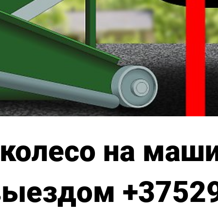
колесо на маш
 выездом +3752