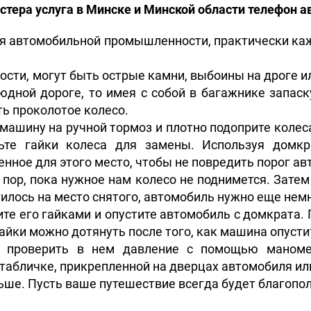
стера услуга в Минске и Минской области телефон 
ия автомобильной промышленности, практически к
сти, могут быть острые камни, выбоины на дроге 
дной дороге, то имея с собой в багажнике запаск
ь проколотое колесо.
е машину на ручной тормоз и плотно подоприте коле
бьте гайки колеса для замены. Используя домкр
нное для этого место, чтобы не повредить порог ав
пор, пока нужное нам колесо не поднимется. Затем
илось на место снятого, автомобиль нужно еще нем
ите его гайками и опустите автомобиль с домкрата. 
гайки можно дотянуть после того, как машина опусти
ь проверить в нем давление с помощью маноме
табличке, прикрепленной на дверцах автомобиля или
ьше. Пусть ваше путешествие всегда будет благопо