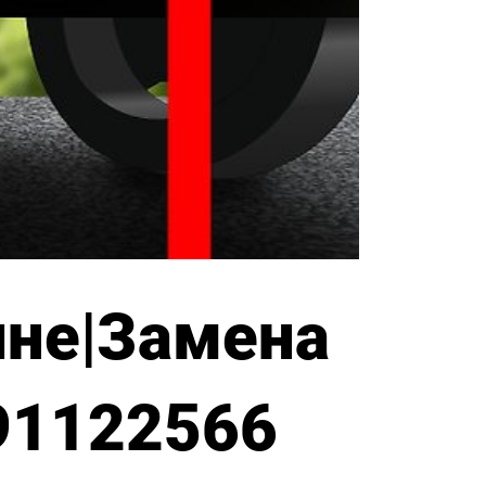
ине|Замена
91122566